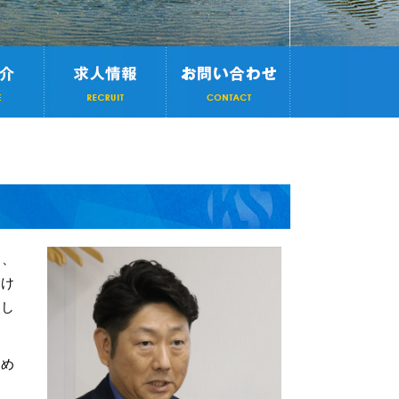
も、
向け
たし
改め