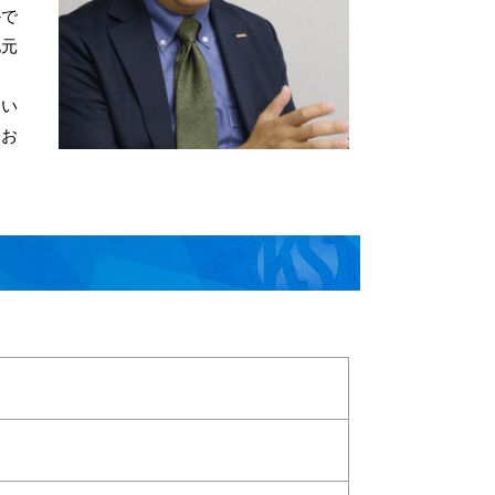
かで
地元
たい
くお