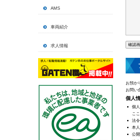
AMS
車両紹介
求人情報
お預か
お問い
個人
個人
ここ
法令
本人
公開