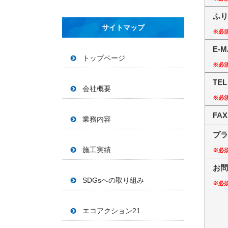
ふり
サイトマップ
※必
E-M
トップページ
※必
TEL
会社概要
※必
FAX
業務内容
プラ
施工実績
※必
お問
SDGsへの取り組み
※必
エコアクション21