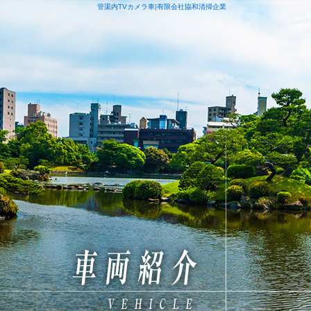
管渠内TVカメラ車|有限会社協和清掃企業