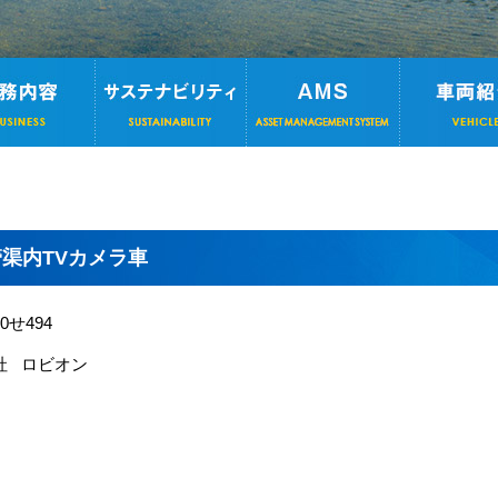
管渠内TVカメラ車
0せ494
 社 ロビオン